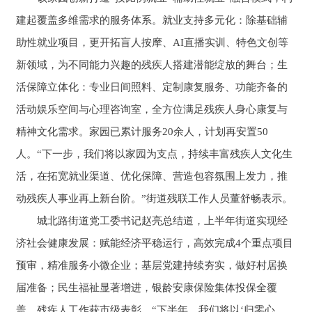
建起覆盖多维需求的服务体系。就业支持多元化：除基础辅
助性就业项目，更开拓盲人按摩、AI直播实训、特色文创等
新领域，为不同能力兴趣的残疾人搭建潜能绽放的舞台；生
活保障立体化：专业日间照料、定制康复服务、功能齐备的
活动娱乐空间与心理咨询室，全方位满足残疾人身心康复与
精神文化需求。家园已累计服务20余人，计划再安置50
人。“下一步，我们将以家园为支点，持续丰富残疾人文化生
活，在拓宽就业渠道、优化保障、营造包容氛围上发力，推
动残疾人事业再上新台阶。”街道残联工作人员董舒畅表示。
城北路街道党工委书记赵亮总结道，上半年街道实现经
济社会健康发展：赋能经济平稳运行，高效完成4个重点项目
预审，精准服务小微企业；基层党建持续夯实，做好村居换
届准备；民生福祉显著增进，银龄安康保险集体投保全覆
盖，残疾人工作获市级表彰。“下半年，我们将以‘归零心