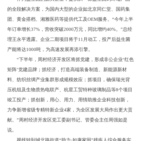
的全段解决方案，为国内大型的企业如北京同仁堂、国药集
团、黄金搭档、湘雅医药等提供代工及OEM服务。“今年上半
年订单增长37%，营收突破2000万元，同比增约40%。”总经
理王永平透露。企业二期项目将于11月动工，投产后益生菌
产能将达1000吨，为高速发展再添引擎。
“下半年，周村经济开发区将抓党建，形成非公企业‘红色
矩阵’党建品牌；抓经济，打造高端装备制造、新能源新材
料、纺织丝绸产业集群形成规模效应；抓项目，确保瑞光背
压机组及生物质热电联产、杭星工贸特种玻璃制品等8个项目
竣工投产；抓创新，用心、用力、用情助推企业科技创新，
力争新增省级专精特新企业4家，为全区发展大局作出更大贡
献。”周村经济开发区党工委副书记、管委会主任周强如是
说。
视线转到城北路街道“助力·如康家园”残疾人综合服务实