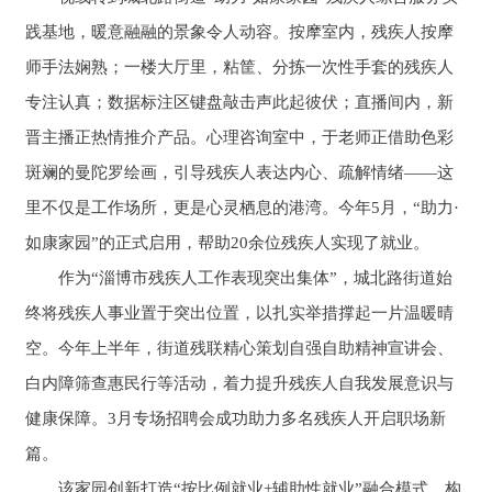
践基地，暖意融融的景象令人动容。按摩室内，残疾人按摩
师手法娴熟；一楼大厅里，粘筐、分拣一次性手套的残疾人
专注认真；数据标注区键盘敲击声此起彼伏；直播间内，新
晋主播正热情推介产品。心理咨询室中，于老师正借助色彩
斑斓的曼陀罗绘画，引导残疾人表达内心、疏解情绪——这
里不仅是工作场所，更是心灵栖息的港湾。今年5月，“助力·
如康家园”的正式启用，帮助20余位残疾人实现了就业。
作为“淄博市残疾人工作表现突出集体”，城北路街道始
终将残疾人事业置于突出位置，以扎实举措撑起一片温暖晴
空。今年上半年，街道残联精心策划自强自助精神宣讲会、
白内障筛查惠民行等活动，着力提升残疾人自我发展意识与
健康保障。3月专场招聘会成功助力多名残疾人开启职场新
篇。
该家园创新打造“按比例就业+辅助性就业”融合模式，构