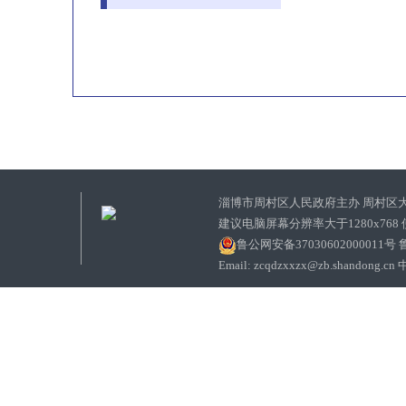
淄博市周村区人民政府主办 周村区
建议电脑屏幕分辨率大于1280x768
鲁公网安备37030602000011号
鲁
Email: zcqdzxxzx@zb.sha