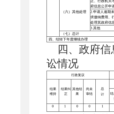
正、行政机关
府信息公开申
（六）其他处理
2.申请人逾期
求缴纳费用、
处理其政府信
3.其他
（七）总计
四、结转下年度继续办理
四、政府信
讼情况
行政复议
总
结果
结果纠
其他结
尚未
结
维持
正
果
审结
计
0
1
0
0
1