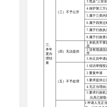
3.危及“三安
4.保护第三
（三）不予公开
5.属于三类
6.属于四类
7.属于行政
8.属于行政
1.本机关不
三、
息
本年
2.没有现成
（四）无法提供
作
度办
理结
3.补正后申
果
1.信访举报
2.重复申请
3.要求提供
（五）不予处理
4.无正当理
5.要求行政
出具已获取
1.申请人无正