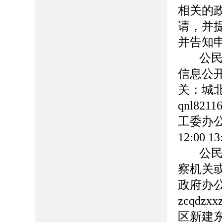
相关的
请，并
并告知
公
信息公
关：城北
qnl82
工委办公
12:00 1
公
察机关
政府办公
zcqdz
区新建东