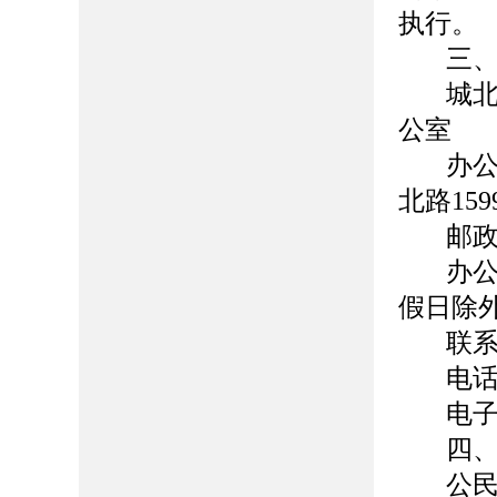
执行。
三
城
公室
办
北路15
邮政
办公
假日除
联系
电话/
电子邮
四
公