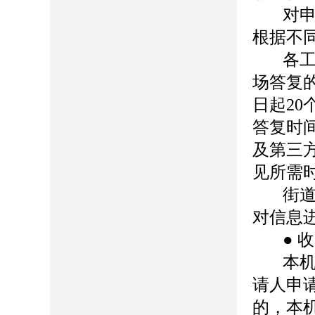
对
根据不
各
场答复
日起2
答复时
及第三
见所需
街
对信息
● 
本
请人申
的，本