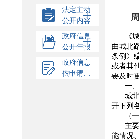
法定主动
公开内容
政府信息
《
由城北
公开年报
条例》
政府信息
或者其
依申请公开
要及时
一
城
开下列
（
主
能情况