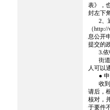
表》，
封左下
2
、
（http
息公开
提交的
3.
依
街
人可以
● 
收
请后，
核对，
于要件