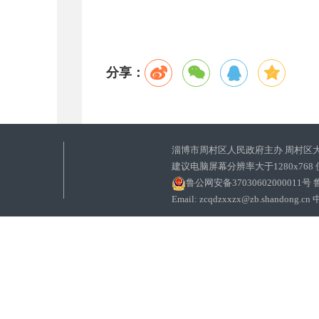
分享：
淄博市周村区人民政府主办 周村区
建议电脑屏幕分辨率大于1280x768
鲁公网安备37030602000011号
鲁
Email: zcqdzxxzx@zb.sha