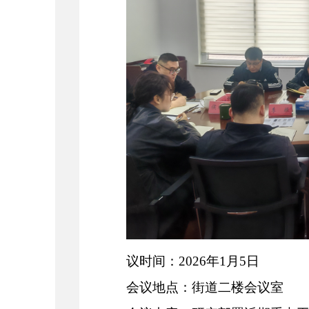
议时间：
202
6
年
1
月
5
日
会议地点
：街道二楼会议室