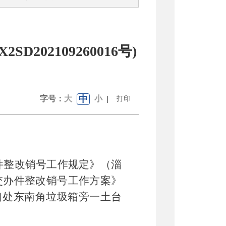
02109260016号)
中
字号：
大
小
|
打印
件整改销号工作规定
》
（
淄
交办件整改销号工作方案》
口处东南角垃圾箱旁一土台