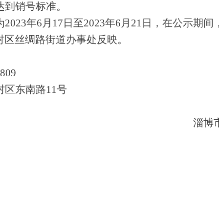
达到销号标准。
为
2023
年
6
月
17
日至
2023
年
6
月
21
日，在公示期间
村区丝绸路街道办事处
反映。
809
村区
东南路
11
号
淄博