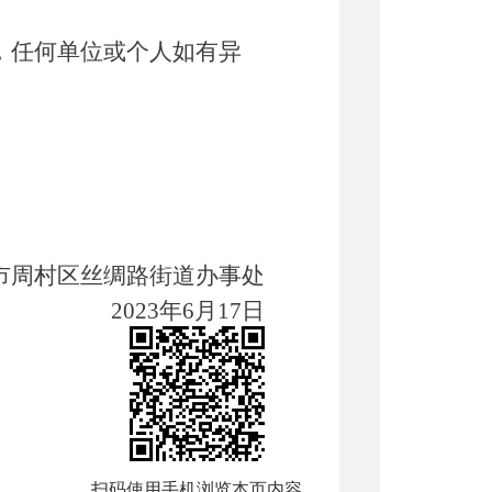
，任何单位或个人如有异
市
周村区丝绸路街道办事处
20
23
年
6
月
17
日
扫码使用手机浏览本页内容