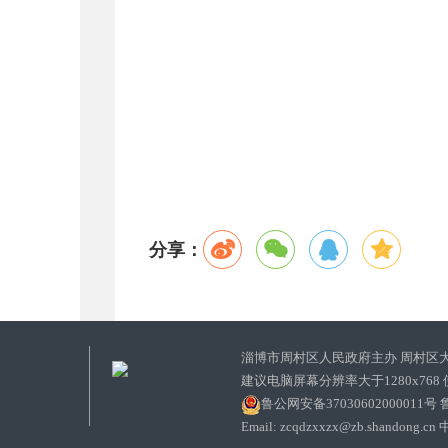
分享：
淄博市周村区人民政府主办 周村区
建议电脑屏幕分辨率大于1280x768
鲁公网安备37030602000011号
鲁
Email: zcqdzxxzx@zb.sha