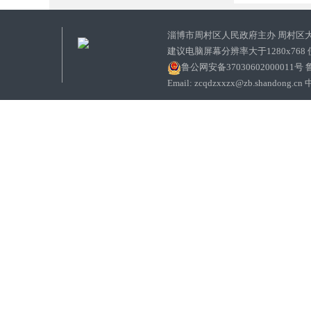
淄博市周村区人民政府主办 周村区
建议电脑屏幕分辨率大于1280x768
鲁公网安备37030602000011号
鲁
Email: zcqdzxxzx@zb.sha