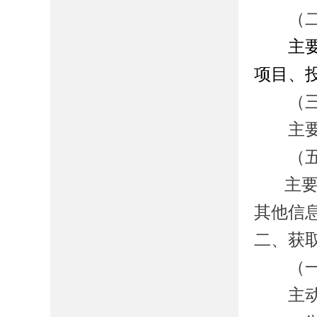
（
主
项目、
（
主要包
（五
主
其他信
二、获
（一
主动公