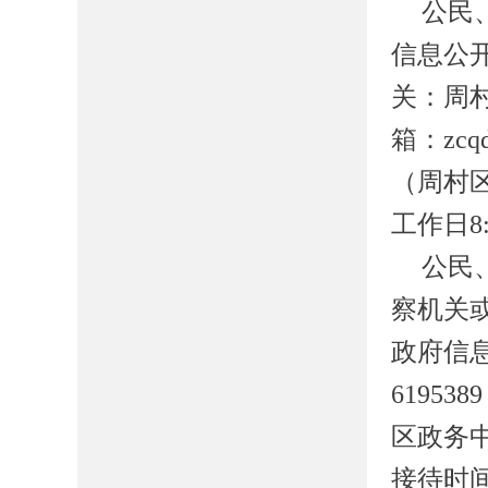
公民
信息公
关：周
箱：
zcq
（周村
工作日
8
公民
察机关
政府信
6195389
区政务
接待时