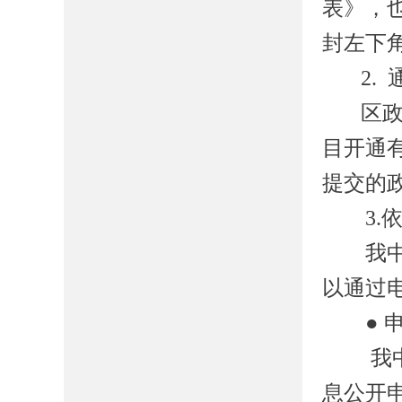
表》，
封左下
2.
区
目开通
提交的
3.
我
以通过
●
我
息公开