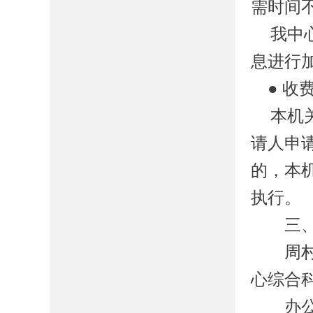
需时间
我
中
息进行
●
收
本机
请人申
的，本
执行。
三、政
周村
心综合
办公