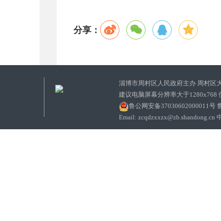
分享：
淄博市周村区人民政府主办 周村区
建议电脑屏幕分辨率大于1280x768
鲁公网安备37030602000011号
鲁
Email: zcqdzxxzx@zb.sha