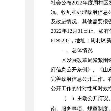
社会公布
202
2
年度
周村区
况、收到和处理政府信息
及改进情况、其他需要报
202
2
年
12
月
31
日止。如有
61952
37
，地址：
周村区
一、
总体情况
区发展改革局紧紧围
府信息公开条例》、《山
完善政府信息公开工作。
公开工作的针对性和时效
（一）主动公开情况
南、服务事项、规章制度