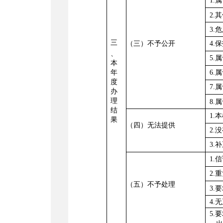
1.
2.
3.
三
（三）不予公开
4.
、
5.
本
年
6.
度
7.
办
理
8.
结
1.
果
（四）无法提供
2.
3.
1.
2.
（五）不予处理
3.
4.
5.