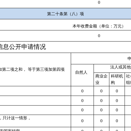
0
第二十条第（八）项
本年收费金额（单位：万元）
0
信息公开申请情况
法人或其他
加第二项之和，
等于第三项加第四项
自然人
商业企
科研机
社
业
构
组
0
0
0
0
0
0
0
0
0
，只计这一情形，
0
0
0