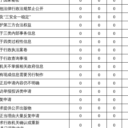
0
0
0
属于国家秘密
0
0
0
其他法律行政法规禁止公开
0
0
0
危及“三安全一稳定”
0
0
0
保护第三方合法权益
0
0
0
属于三类内部事务信息
0
0
0
属于四类过程性信息
0
0
0
属于行政执法案卷
0
0
0
属于行政查询事项
0
0
0
本机关不掌握相关政府信息
0
0
0
没有现成信息需要另行制作
0
0
0
补正后申请内容仍不明确
0
0
0
信访举报投诉类申请
0
0
0
重复申请
0
0
0
要求提供公开出版物
0
0
0
无正当理由大量反复申请
要求行政机关确认或重新
0
0
0