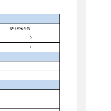
现行有效件数
0
1