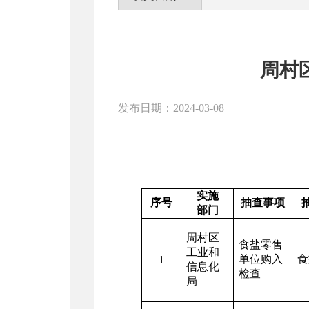
周村
发布日期：2024-03-08
实施
序号
抽查事项
部门
周村区
食盐零售
工业和
单位
购入
食
1
信息化
检查
局