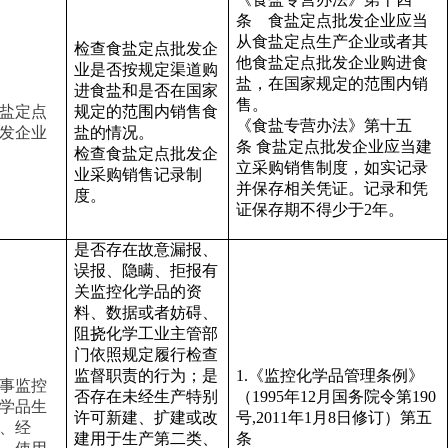
条 食盐定点批发企业应当
从食盐定点生产企业或者其
检查食盐定点批发企
他食盐定点批发企业购进食
业是否按规定渠道购
盐，在国家规定的范围内销
进食盐和是否在国家
售。
盐定点
规定的范围内销售食
《食盐专营办法》第十五
发企业
盐的情况。
条
食盐定点批发企业应当建
检查食盐定点
批发企
立采购销售制度，如实记录
业采购
销售记录制
并保存相关凭证。记录和凭
度
。
证保存期不得少于
2年。
是否存在故意漏报、
误报、隐瞒、拒报有
关监控化学品的资
料、数据或者妨碍、
阻挠化学工业主管部
门依照规定履行检查
监督职责的行为；是
1.《监控化学品管理条例》
事监控
否存在未经生产特别
（1995年12月国务院令第190
学品生
许可新建、扩建或改
号,2011年1月8日修订）第五
、经
建用于生产第二类、
条