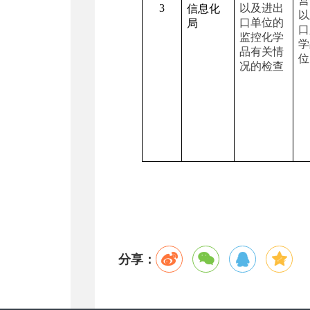
营
3
以及进出
信息化
以
口单位的
局
口
监控化学
学
品有关情
位
况的检查
分享：