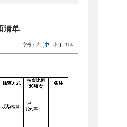
项清单
中
字号：
大
小
|
打印
抽查比例
抽查方式
备注
和频次
5%
现场检查
1次/年