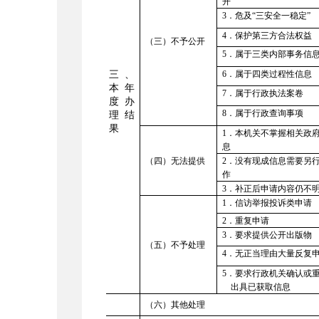
开
3．危及“三安全一稳定”
4．保护第三方合法权益
（三）不予公开
5．属于三类内部事务信
三、
6．属于四类过程性信息
本年
7．属于行政执法案卷
度办
8．属于行政查询事项
理结
果
1．本机关不掌握相关政
息
（四）无法提供
2．没有现成信息需要另
作
3．补正后申请内容仍不
1．信访举报投诉类申请
2．重复申请
3
．要求提供公开出版物
（五）
不予处理
4．无正当理由大量反复
5．要求行政机关确认或
出具已获取信息
（六）其他处理