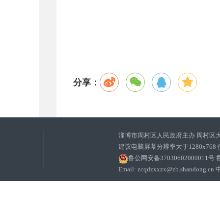
分享：
淄博市周村区人民政府主办 周村区
建议电脑屏幕分辨率大于1280x768
鲁公网安备37030602000011号
鲁
Email: zcqdzxxzx@zb.sha