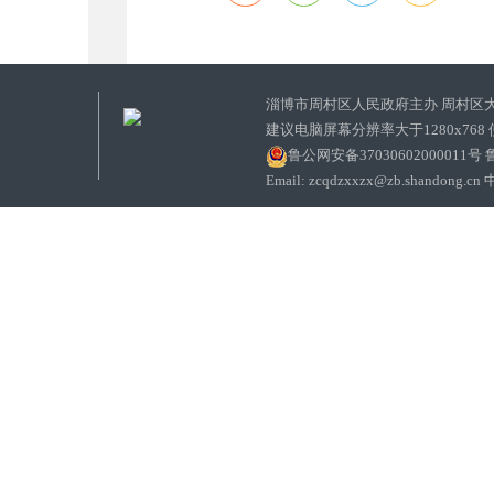
淄博市周村区人民政府主办 周村区
建议电脑屏幕分辨率大于1280x768
鲁公网安备37030602000011号
鲁
Email: zcqdzxxzx@zb.sha