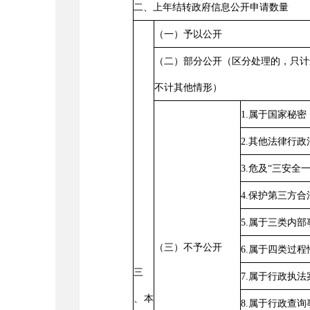
二、上年结转政府信息公开申请数量
（一）予以公开
（二）部分公开（区分处理的，只计
不计其他情形）
1.
属于国家秘密
2.
其他法律行政
3.
危及
“
三安全
4.
保护第三方合
5.
属于三类内部
（三）不予公开
6.
属于四类过程
三
7.
属于行政执法
、本
8.
属于行政查询