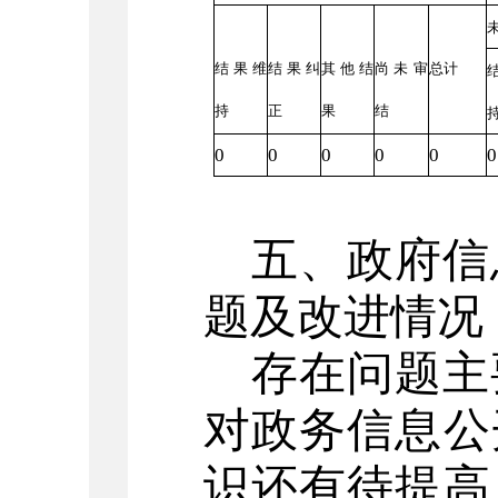
结果维
结果纠
其他结
尚未审
总计
持
正
果
结
0
0
0
0
0
0
五、政府信
题及改进情况
存在问题主
对政务信息公
识还有待提高