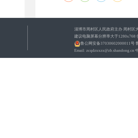
淄博市周村区人民政府主办 周村区
建议电脑屏幕分辨率大于1280x768
鲁公网安备37030602000011号
鲁
Email: zcqdzxxzx@zb.sha