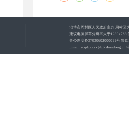
淄博市周村区人民政府主办 周村区
建议电脑屏幕分辨率大于1280x768
鲁公网安备37030602000011号
鲁IC
Email: zcqdzxxzx@zb.sha