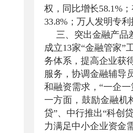
权，同比增长
58.1%
；
33.8%
；万人发明专利
三、突出金融产品
成立
13
家
“
金融管家
”
务体系，提高企业获
服务，
协调金融辅导
和融资需求，
“
一企一
一方面，鼓励金融机
贷
”
、中行推出
“
科创
力满足中小企业资金