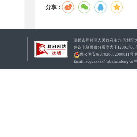
分享：
淄博市周村区人民政府主办 周村区
建议电脑屏幕分辨率大于1280x768
鲁公网安备37030602000011号
鲁
Email: zcqdzxxzx@zb.sha