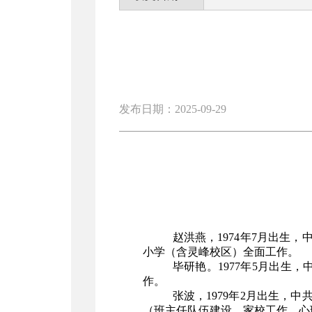
发布日期：2025-09-29
赵洪燕，
1974
年
7
月出生，
小学（含灵峰校区）全面工作。
毕研艳。
1977
年
5
月出生，
作。
张波，
1979
年
2
月出生，中
（班主任队伍建设、家校工作、心