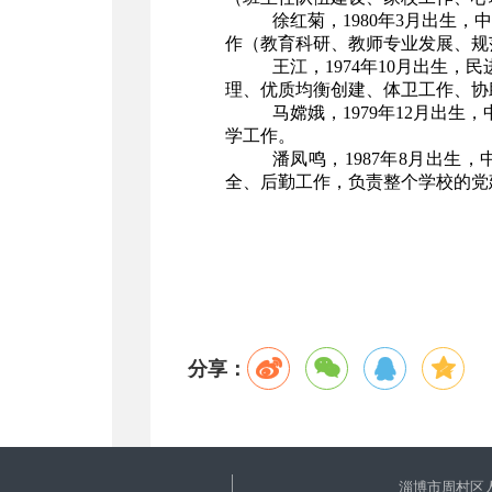
徐红菊，
1980
年
3
月出生，中
作（教育科研、教师专业发展、规
王江，
1974
年
10
月出生，民
理、优质均衡创建、体卫工作、协
马嫦娥，
1979
年
12
月出生，
学工作。
潘凤鸣，
1987
年
8
月出生，
全、后勤工作，负责整个学校的党
分享：
淄博市周村区