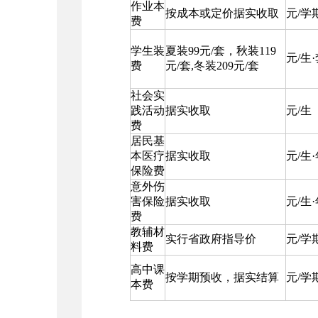
作业本
按成本或定价据实收取
元/学
费
学生装
夏装99元/套，秋装119
元/生
费
元/套,冬装209元/套
社会实
践活动
据实收取
元/生
费
居民基
本医疗
据实收取
元/生
保险费
意外伤
害保险
据实收取
元/生
费
教辅材
实行省政府指导价
元/学
料费
高中课
按学期预收，据实结算
元/学
本费