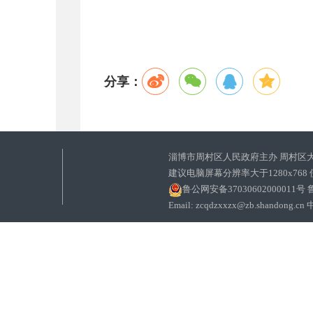
分享：
淄博市周村区人民政府主办 周村区
建议电脑屏幕分辨率大于1280x768
鲁公网安备37030602000011号
鲁
Email: zcqdzxxzx@zb.sha