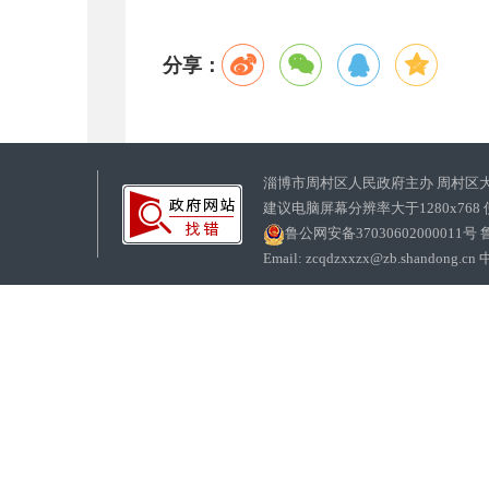
分享：
淄博市周村区人民政府主办 周村区
建议电脑屏幕分辨率大于1280x768
鲁公网安备37030602000011号
鲁
Email: zcqdzxxzx@zb.sha