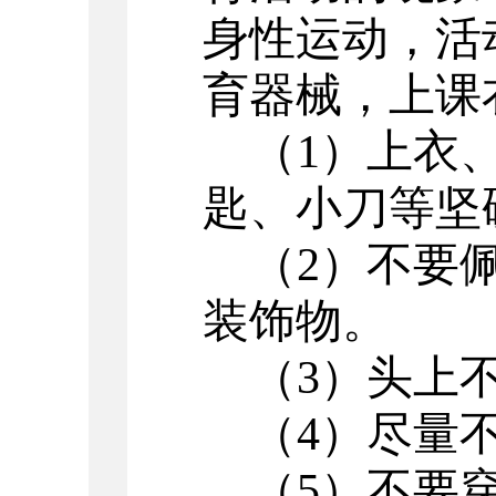
身性运动，活
育器械，上课
（
1）上衣
匙、小刀等坚
（
2）不要
装饰物。
（
3）头上
（
4）尽量
（
5）不要