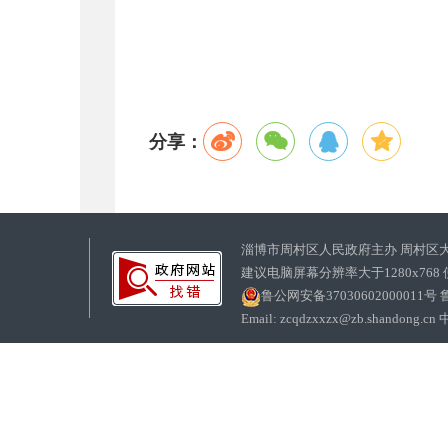
分享：
淄博市周村区人民政府主办 周村区
建议电脑屏幕分辨率大于1280x768
鲁公网安备37030602000011号
鲁
Email: zcqdzxxzx@zb.sha