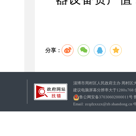
分享：
淄博市周村区人民政府主办 周村区
建议电脑屏幕分辨率大于1280x768
鲁公网安备37030602000011号
鲁
Email: zcqdzxxzx@zb.sha