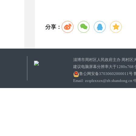
分享：
淄博市周村区人民政府主办 周村区
建议电脑屏幕分辨率大于1280x768
鲁公网安备37030602000011号
鲁
Email: zcqdzxxzx@zb.sha