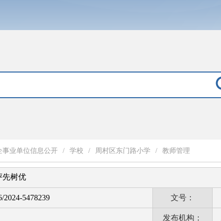
企事业单位信息公开
/
学校
/
周村区东门路小学
/
教师管理
评先树优
6/2024-5478239
文号：
发布机构：