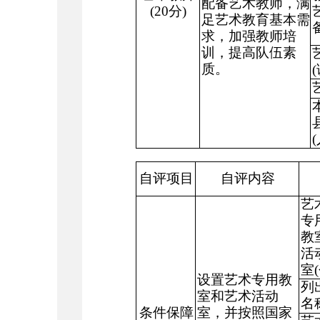
配备艺术教师，满
(20
分
)
足艺术教育基本需
求，加强教师培
训，提高队伍素
质。
(
(
自评项目
自评内容
艺
专
教
活
室
(
设置艺术专用教
列
室和艺术活动
名
条件保障
室，并按照国家