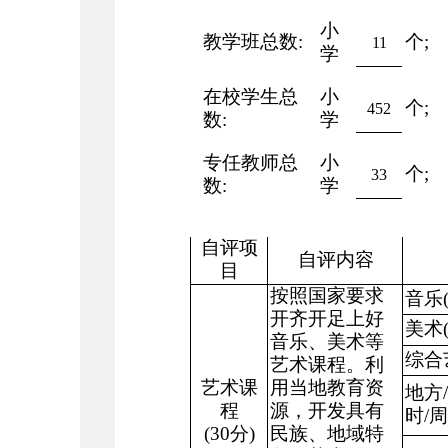
小
教学班总数
:
个
;
11
学
在校学生总
小
个
;
452
数
:
学
专任教师总
小
个
;
33
数
:
学
自评项
自评内容
目
按照国家要求
音乐
开齐开足上好
美术
音乐、美术等
综合
艺术课程。利
艺术课
用当地教育资
地方
/
程
源，开发具有
时
/
周
(30
分
)
民族、地域特