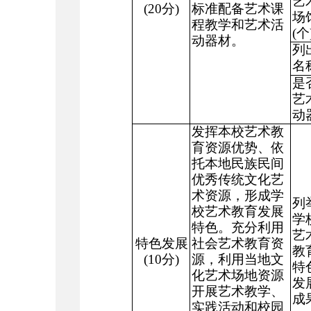
艺
(20
分
)
标准配备艺术课
场
程教学和艺术活
(
个
动器材。
列
名
是
艺
动
发挥本校艺术教
育资源优势、依
托本地民族民间
优秀传统文化艺
术资源，形成学
列
校艺术教育发展
学
特色。充分利用
艺
特色发展
社会艺术教育资
教
(10
分
)
源，利用当地文
特
化艺术场地资源
发
开展艺术教学、
成
实践活动和校园