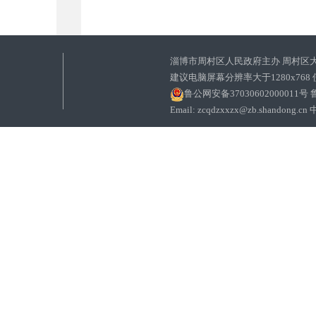
淄博市周村区人民政府主办 周村区
建议电脑屏幕分辨率大于1280x768
鲁公网安备37030602000011号
鲁
Email: zcqdzxxzx@zb.sha