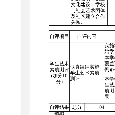
文化建设，学校
与社会艺术团体
及社区建立合作
关系。
自评项目
自评内容
实施
始学
本学
覆盖
学生艺术
认真组织实施
例
)(
素质测评
学生艺术素质
(
加分
10
测评
本学
分
)
生艺
质测
果
自评结果
总分
104
填报