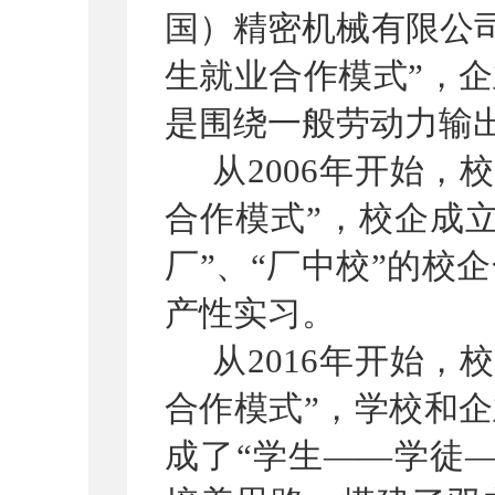
国）精密机械有限公
生就业合作模式
”
，企
是围绕一般劳动力输
从
2006
年开始，校
合作模式
”
，校企成
厂
”
、
“
厂中校
”
的校企
产性实习。
从
2016
年开始，校
合作模式
”
，学校和企
成了
“
学生
——
学徒