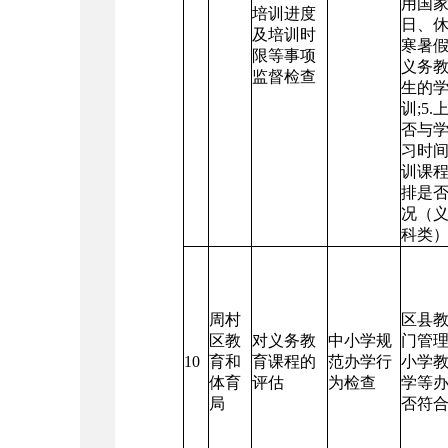
用国
培训进度
日、
及培训时
寒暑
限等事项
义务
监督检查
生的
训;5
否与
习时间
训课
排是
况（
科类
周村
区县
区教
对义务教
中小学规
门管
10
育和
育课程的
范办学行
小学
体育
评估
为检查
学等
局
否符