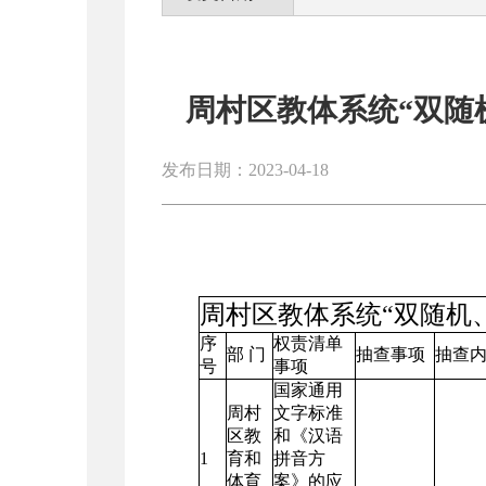
周村区教体系统“双随
发布日期：2023-04-18
周村区教体系统“双随机、
序
权责清单
部 门
抽查事项
抽查
号
事项
国家通用
周村
文字标准
区教
和《汉语
1
育和
拼音方
体育
案》的应