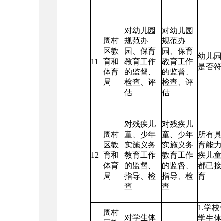
对幼儿园
对幼儿园
周村
规范办
规范办
区教
园、保育
园、保育
幼儿
11
育和
教育工作
教育工作
是否
体育
的监督、
的监督、
局
检查、评
检查、评
估
估
对残疾儿
对残疾儿
周村
童、少年
童、少年
所有
区教
实施义务
实施义务
育能
12
育和
教育工作
教育工作
疾儿
体育
的监督、
的监督、
都已
局
指导、检
指导、检
育
查
查
1.学
周村
对学生体
学生