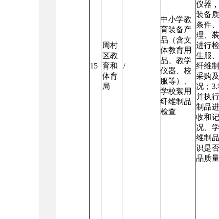
仪器
装备
中小学教
条件
育装备产
理、
品（含文
周村
进行检
体教育用
区教
生服
品、教学
15
育和
/
纤维
仪器、校
体育
采购
服等）、
局
况；3
学校絮用
并执
纤维制品
制品
检查
收和
况、
维制
识是
品质