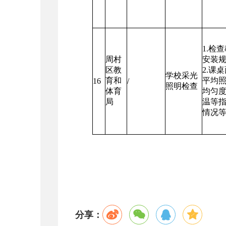
1.检
周村
安装
区教
2.课
学校采光
育和
平均
16
/
照明检查
体育
均匀
局
温等
情况
分享：