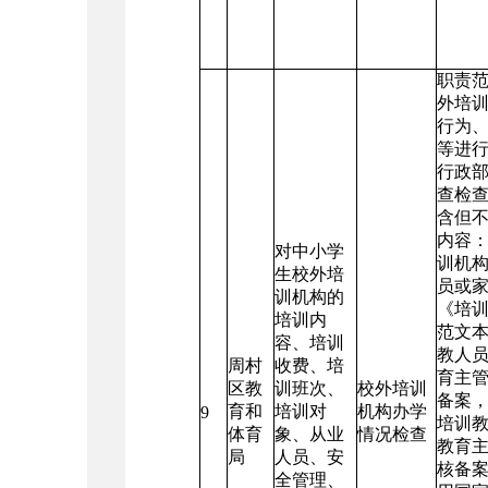
职责
外培
行为
等进
行政
查检
含但
内容：
对中小学
训机
生校外培
员或
训机构的
《培
培训内
范文本
容、培训
教人
周村
收费、培
育主
区教
训班次、
校外培训
备案，
育和
培训对
机构办学
9
培训
体育
象、从业
情况检查
教育
局
人员、安
核备案
全管理、