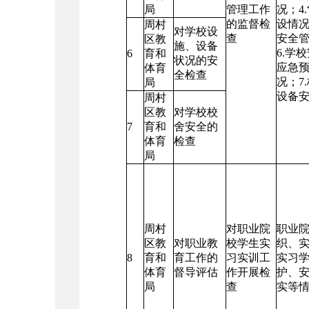
局
管理工作
况；4
的监督检
设情况
周村
对学校设
查
安全
区教
施、设备
6.学
6
育和
状况的安
应急
体育
全检查
况；7
局
设备
周村
区教
对学校校
7
育和
舍安全的
体育
检查
局
周村
对职业院
职业
区教
对职业教
校学生实
织、
8
育和
育工作的
习实训工
实习
体育
督导评估
作开展检
护、
局
查
实等