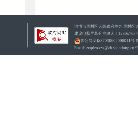
淄博市周村区人民政府主办 周村区
建议电脑屏幕分辨率大于1280x768
鲁公网安备37030602000011号
鲁
Email: zcqdzxxzx@zb.sha