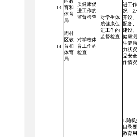
区教
质健康促
进工
13
育和
进工作的
况；2
体育
监督检查
对学生体
开设
局
质健康促
配备
进工作的
建设
周村
监督检查
健康
区教
对学校体
生健
育和
育工作的
14
力状
体育
检查
品安
局
作情
1.随
目录
教育