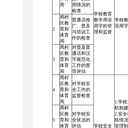
局
用情况的
检查
学校教育
周村
普通话推
教学用语
学校
区教
广、普及
用字的管
语用
2
育和
与培训工
理和监督
体育
作的检查
局
周村
对普及普
区教
通话和汉
3
育和
字规范化
体育
工作的督
局
导评估
周村
区教
对学校安
4
育和
全工作的
体育
监督检查
局
1.学
周村
机制
区教
对学校安
2.安
5
育和
全状况的
练情况
体育
评估
学校安全
管理