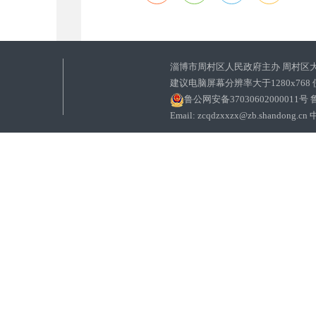
淄博市周村区人民政府主办 周村区
建议电脑屏幕分辨率大于1280x768
鲁公网安备37030602000011号
鲁
Email: zcqdzxxzx@zb.sha