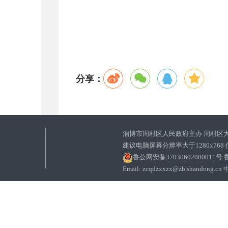
分享：
淄博市周村区人民政府主办 周村区
建议电脑屏幕分辨率大于1280x768
鲁公网安备37030602000011号
鲁
Email: zcqdzxxzx@zb.sha