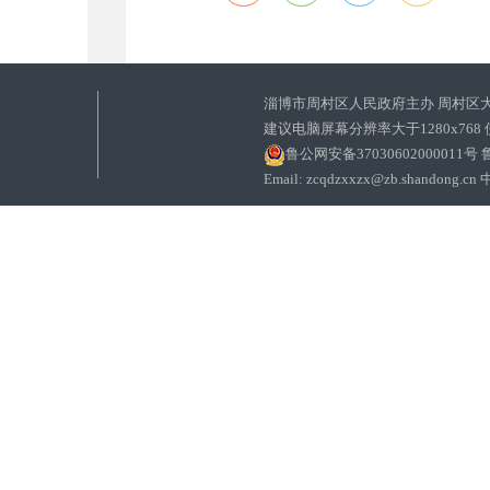
淄博市周村区人民政府主办 周村区
建议电脑屏幕分辨率大于1280x768
鲁公网安备37030602000011号
鲁
Email: zcqdzxxzx@zb.sha