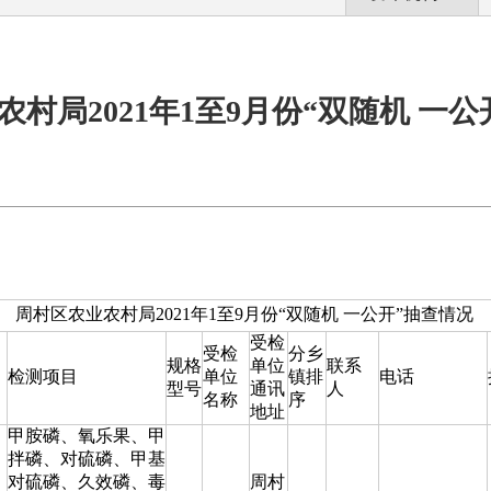
村局2021年1至9月份“双随机 一
周村区农业农村局2021年1至9月份“双随机 一公开”抽查情况
受检
受检
分乡
规格
单位
联系
检测项目
单位
镇排
电话
型号
通讯
人
名称
序
地址
甲胺磷、氧乐果、甲
拌磷、对硫磷、甲基
对硫磷、久效磷、毒
周村