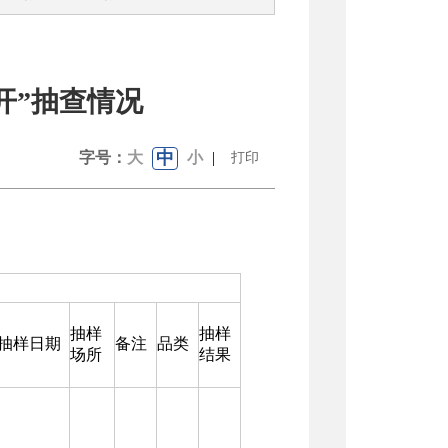
公开”抽查情况
中
字号：
大
小
|
打印
抽样
抽样
抽样日期
备注
品类
场所
结果