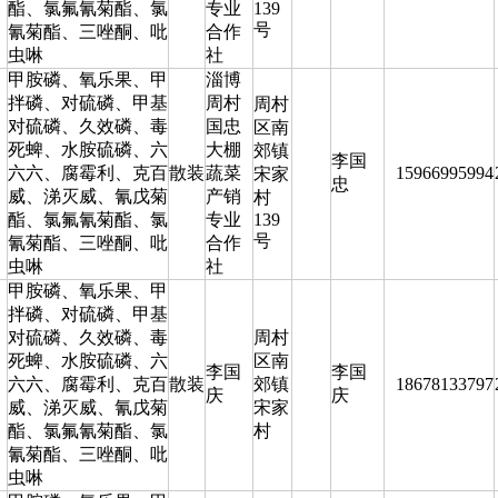
酯、氯氟氰菊酯、氯
专业
139
号
氰菊酯、三唑酮、吡
合作
虫啉
社
甲胺磷、氧乐果、甲
淄博
拌磷、对硫磷、甲基
周村
周村
对硫磷、久效磷、毒
国忠
区南
死蜱、水胺硫磷、六
大棚
郊镇
李国
六六、腐霉利、克百
散装
蔬菜
15966995994
宋家
忠
威、涕灭威、氰戊菊
产销
村
酯、氯氟氰菊酯、氯
专业
139
号
氰菊酯、三唑酮、吡
合作
虫啉
社
甲胺磷、氧乐果、甲
拌磷、对硫磷、甲基
对硫磷、久效磷、毒
周村
死蜱、水胺硫磷、六
区南
李国
李国
六六、腐霉利、克百
散装
郊镇
18678133797
庆
庆
威、涕灭威、氰戊菊
宋家
酯、氯氟氰菊酯、氯
村
氰菊酯、三唑酮、吡
虫啉