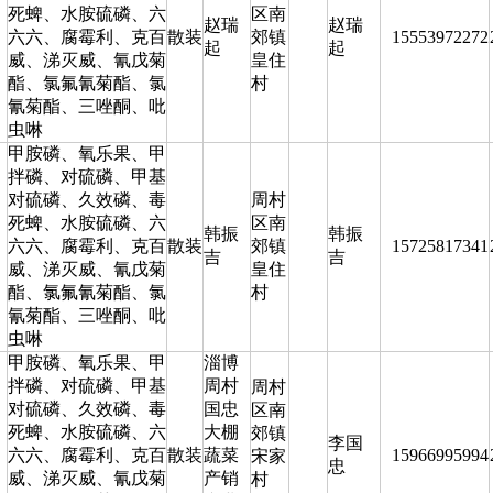
死蜱、水胺硫磷、六
区南
赵瑞
赵瑞
六六、腐霉利、克百
散装
郊镇
15553972272
起
起
威、涕灭威、氰戊菊
皇住
酯、氯氟氰菊酯、氯
村
氰菊酯、三唑酮、吡
虫啉
甲胺磷、氧乐果、甲
拌磷、对硫磷、甲基
对硫磷、久效磷、毒
周村
死蜱、水胺硫磷、六
区南
韩振
韩振
六六、腐霉利、克百
散装
郊镇
15725817341
吉
吉
威、涕灭威、氰戊菊
皇住
酯、氯氟氰菊酯、氯
村
氰菊酯、三唑酮、吡
虫啉
甲胺磷、氧乐果、甲
淄博
拌磷、对硫磷、甲基
周村
周村
对硫磷、久效磷、毒
国忠
区南
死蜱、水胺硫磷、六
大棚
郊镇
李国
六六、腐霉利、克百
散装
蔬菜
15966995994
宋家
忠
威、涕灭威、氰戊菊
产销
村