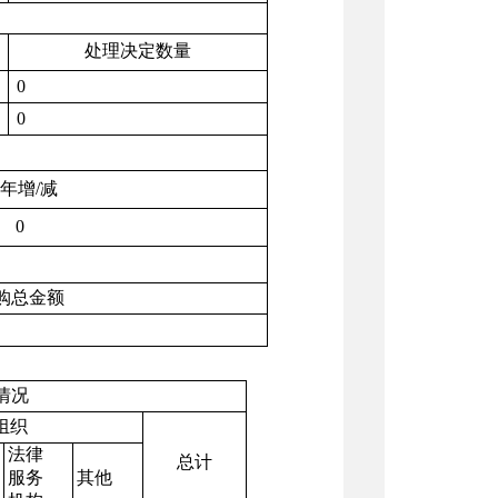
处理决定数量
0
0
年增
/
减
0
购总金额
情况
组织
法律
总计
服务
其他