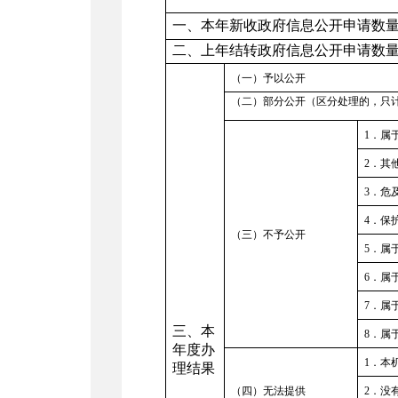
一、本年新收政府信息公开申请数
二、上年结转政府信息公开申请数
（一）予以公开
（二）部分公开（区分处理的，只
1
．属
2
．其
3
．危
4
．保
（三）不予公开
5
．属
6
．属
7
．属
三、本
8
．属
年度办
1
．本
理结果
（四）无法提供
2
．没