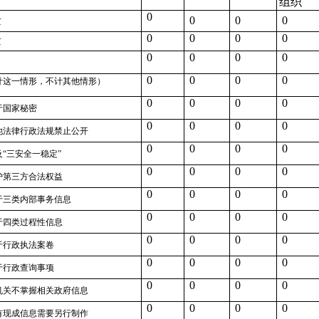
组织
0
量
0
0
0
0
0
0
0
量
0
0
0
0
0
0
0
0
计这一情形，不计其他情形）
0
0
0
0
于国家秘密
0
0
0
0
他法律行政法规禁止公开
0
0
0
0
及“三安全一稳定”
0
0
0
0
护第三方合法权益
0
0
0
0
于三类内部事务信息
0
0
0
0
于四类过程性信息
0
0
0
0
于行政执法案卷
0
0
0
0
于行政查询事项
0
0
0
0
机关不掌握相关政府信息
0
0
0
0
有现成信息需要另行制作