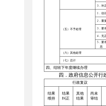
3
．补
1
．信
2
．重
3
．要
（五）
不予处理
4
．无
5
．要
息
（六）其他处理
（七）总计
四、结转下年度继续办理
四．政府信息公开行
行政复议
结果
结果
其他
尚未
维持
纠正
结果
审结