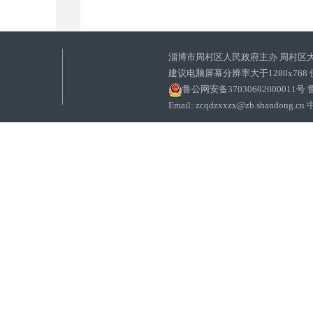
淄博市周村区人民政府主办 周村区
建议电脑屏幕分辨率大于1280x768
鲁公网安备37030602000011号
鲁
Email: zcqdzxxzx@zb.sha