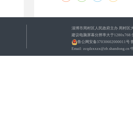
淄博市周村区人民政府主办 周村区
建议电脑屏幕分辨率大于1280x768
鲁公网安备37030602000011号
鲁
Email: zcqdzxxzx@zb.sha