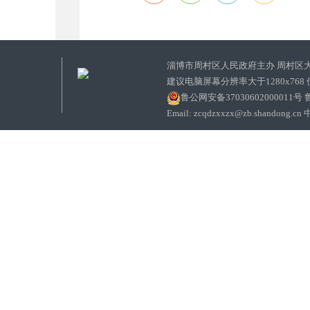
淄博市周村区人民政府主办 周村区
建议电脑屏幕分辨率大于1280x768
鲁公网安备37030602000011号
鲁
Email: zcqdzxxzx@zb.sha