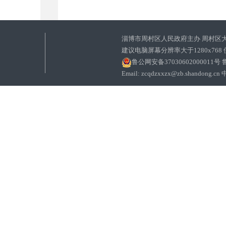
淄博市周村区人民政府主办 周村区
建议电脑屏幕分辨率大于1280x768
鲁公网安备37030602000011号
鲁
Email: zcqdzxxzx@zb.sha