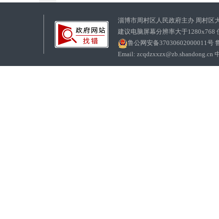
淄博市周村区人民政府主办 周村区
建议电脑屏幕分辨率大于1280x768
鲁公网安备37030602000011号
鲁
Email: zcqdzxxzx@zb.sha