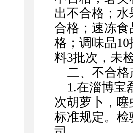
出不合格
；水
合格
；
速冻食
格
；
调味品
10
料
3
批次
，
未
二、
不合格
1.
在淄博宝
次胡萝卜，
噻
标准规定。
检
司。