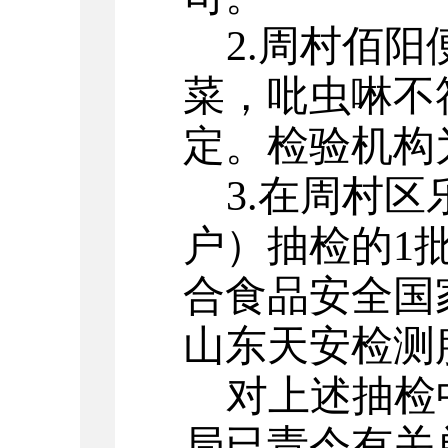
2.
周村佰阳
菜
，
吡虫啉
不
定。
检验机构
3.
在周村区
户）
抽检的
1
合食品安全国
山东天安检测
对上述抽检
局已责
令有关