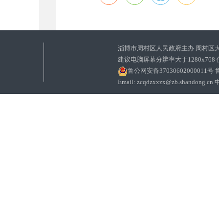
淄博市周村区人民政府主办 周村区
建议电脑屏幕分辨率大于1280x768
鲁公网安备37030602000011号
鲁
Email: zcqdzxxzx@zb.sha