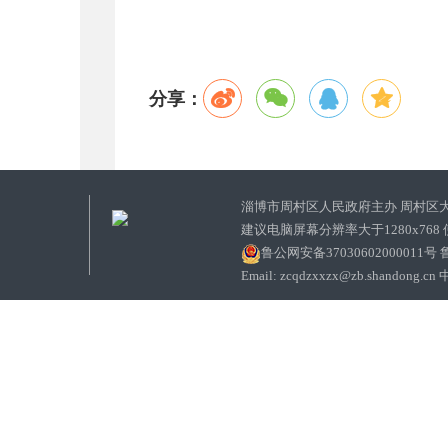
分享：
淄博市周村区人民政府主办 周村区
建议电脑屏幕分辨率大于1280x768
鲁公网安备37030602000011号
鲁
Email: zcqdzxxzx@zb.sha