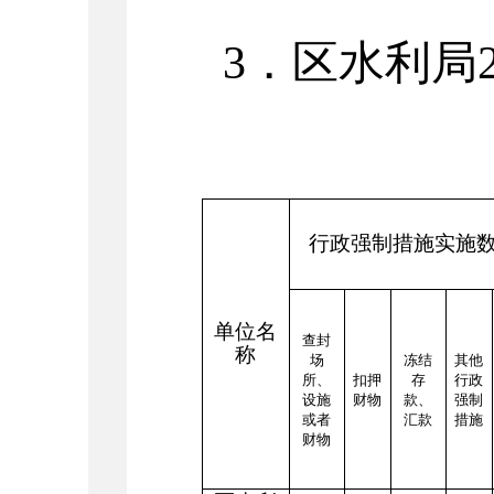
3
．区水利局
行政强制措施实施
单位名
查封
称
场
冻结
其他
所、
扣押
存
行政
设施
财物
款、
强制
或者
汇款
措施
财物