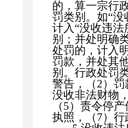
的，算一宗行
罚类别。如“没
计入“没收违法
别；并处明确
处罚的，计入明
罚款，并处其他
别。行政处罚
警告，（
2
）罚
没收非法财物
（
5
）责令停产
执照，（
7
）行