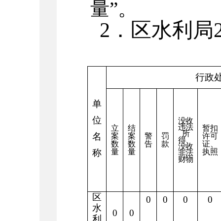
量”。
2
．区水利局
行政
单
位
没收
违法
立
结
暂扣
所
名
案
案
警
罚
许可
得、
数
数
告
款
证、
没收
称
量
量
执照
非法
财物
区
0
0
0
0
水
0
0
利