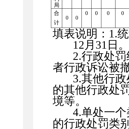
局
合
0
0
0
0
0
0
计
填表说明：
1.
统
12
月
31
日
2.
行政处罚
者行政诉讼被
3.
其他行政
的其他行政处
境等。
4.
单处一个
的行政处罚类