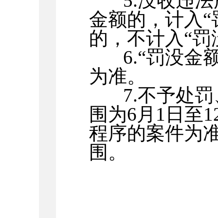
5.
没收违法
金额的，计入“
的，不计入“罚
6.
“罚没金
为准。
7.
不予处罚
围为
6
月
1
日至
1
程序的案件为
围。