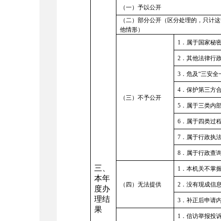
（一）予以公开
（二）部分公开（区分处理的，只计这
他情形）
1
．属于国家秘
2
．其他法律行
3
．危及“三安全
4
．保护第三方
（三）不予公开
5
．属于三类内
6
．属于四类过
7
．属于行政执
8
．属于行政查
三、
1
．本机关不掌
本年
（四）无法提供
2
．没有现成信
度办
理结
3
．补正后申请
果
1
．信访举报投