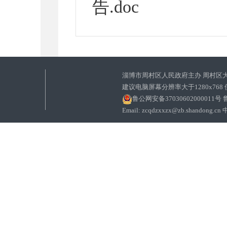
告.doc
淄博市周村区人民政府主办 周村区
建议电脑屏幕分辨率大于1280x768
鲁公网安备37030602000011号
鲁
Email: zcqdzxxzx@zb.sha