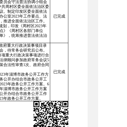
委员会守法普法协调小组
会
中共周村区委全面依法治区委
议。制定印发区委全面依法
办公室
2023
年工作要点、法
已完成
，推进全面依法治区工作。
法规划，印发《周村区
2023
年
点》《周村区各部门单位
单》，统筹推进普法依法治
政府重大行政决策事项目录
会，待常务会研究后公布
。
1
项
重大行政决策
事项
进行合
法律顾问参加政府常务会议
5
策
合法性审查
1
次
、政府合同
已完成
023
年淄博市政务公开工作方
务公开办结合市政务公开工
2023
年政务公开工作方案。
6
年淄博市政务公开工作方案
公开办结合市政务公开工作
23
年政务公开工作方案。