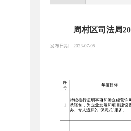
周村区司法局2
发布日期：2023-07-05
序
年度目标
号
持续推行证明事项和涉企经营许
1
承诺制，为
企业发展和
项目
建设
办、
专人追踪
的
“
保姆式
”
服务。