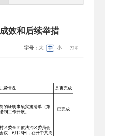
展成效和后续举措
中
字号：
大
小
|
打印
进展情况
是否完成
制的证明事项实施清单（第
已完成
诺制工作开展
。
村区委全面依法治区委员会
会议
，
6
月
26
日
，召开
中共周