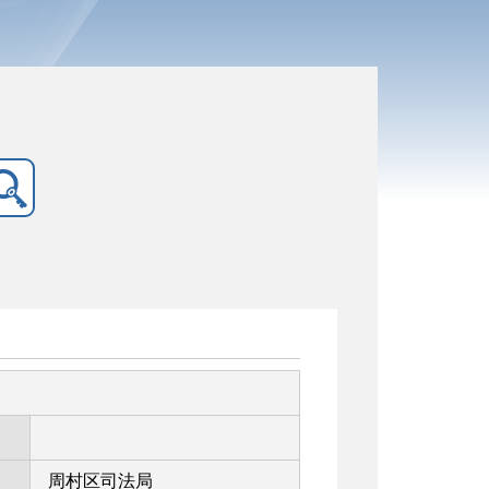
周村区司法局
：