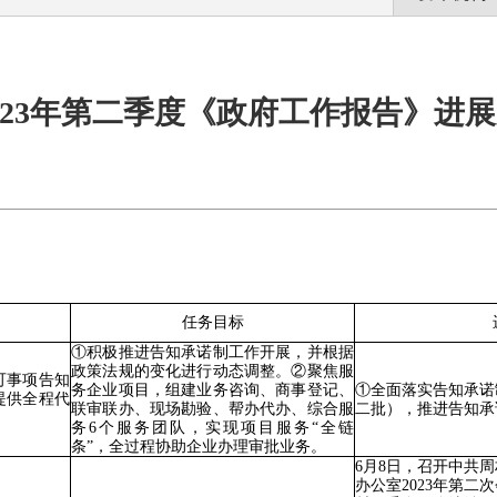
023年第二季度《政府工作报告》进
任务目标
①
积极推进告知承诺制工作开展
，并根据
政策法规的变化进行动态调整。
②
聚焦服
可事项告知
务企业项目，组建业务咨询、商事登记、
①
全面落实
告知承诺
提供全程代
联审联办、现场勘验、帮办代办、综合服
二批）
，推进告知承
务
6
个服务团队，实现项目服务
“
全链
条
”
，全过程协助企业办理审批业务。
6
月
8
日，
召开
中共周
办公室
2023
年第二次