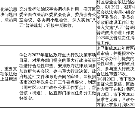
村区委全面依法治区
议，
6
月
29
日，召开
充分发挥法治议事协调机构作用，召开区
强化法治思
员会执法协调小组会
解决问题用
委全面依法治区委员会会议、委员会办公
治区委员会、委员会
府、法治周
室会议、各协调小组会议。深入实施
“
八
治政府建设工作计划
五
”
普法规划，迎接中期验收。
深入实施“八五”普
普法依法治理工作要
2023
年度普法责任清
理工作。
①
已形成
2023
年度区
送审稿，并提报常务
①
公布
2023
年度区政府重大行政决策事项
已
对承办部门提交的
目录。
对承办部门提交的重大行政决策
事
法性审查。
安排政府
项
进行合法性审查。
安排政府法律顾问参
策、重要支
次
、参与重大行政决
加政府常务会议、参与重大行政决策、政
事项依法做
合法性
审查
26
次
。
府规范性文件和政府合同的审查。
②
根据
道上健康运
②
6
月
20
日，市下发
2
省市
2023
年政务公开工作要点要求，制定
案征求意见稿，区政
《周村区
2023
年政务公开工作要点》，督
作方案正在拟订我区
促镇（街道）、区直部门按照任务分工做
月
20
日，市下发
2023
好落实。
征求意见稿，区政务
方案正在拟订我区
20