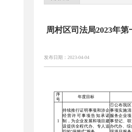
周村区司法局2023年
发布日期：2023-04-04
序
年度目标
号
①公布我区
持续推行证明事项和涉企
事项实施清
经营许可事项告知承诺
服务企业项
1
制，为
企业发展和
项目
建
事登记、联
设
提供全程代办、
专人追
办代办、综
踪
的
“
保姆式
”
服务。
现项目服务