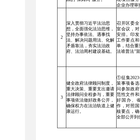
企业办理审
深入贯彻习近平法治思
召开区委全
想，全面强化法治思维，
室会议，对
坚持办事依法、遇事找
安排。印发
2
法、解决问题用法、化解
工作要点和
矛盾靠法，夯实法治政
单，结合重
府、法治周村建设基础。
法谁普法
”
①
征集
2023
健全政府法律顾问制度，
策事项备选
重大决策、重要支出邀请
问参加政府
法律顾问全程参与，重要
范性文件和
3
事项依法做好政务公开，
好国办、
确保权力在法治轨道上健
作，对照国
康运行。
核要点，确
全部公开到