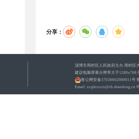
分享：
淄博市周村区人民政府主办 周村区
建议电脑屏幕分辨率大于1280x768
鲁公网安备37030602000011号
鲁
Email: zcqdzxxzx@zb.sha