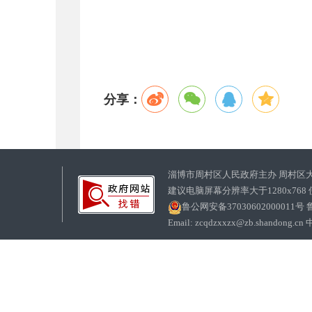
分享：
淄博市周村区人民政府主办 周村区
建议电脑屏幕分辨率大于1280x768
鲁公网安备37030602000011号
鲁
Email: zcqdzxxzx@zb.sha