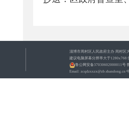
淄博市周村区人民政府主办 周村区
建议电脑屏幕分辨率大于1280x768
鲁公网安备37030602000011号
鲁
Email: zcqdzxxzx@zb.sha