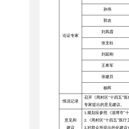
孙伟
郭农
刘凤霞
论证专家
张支柱
刘延刚
王希军
张建芬
杨晖
召开《周村区
“十四五”
情况记录
专家提出的意见建议。
规划应参照《淄博市“
1.
意见和
《周村区“十四五”医
2.
建议
对群众所提出的化建议
3.