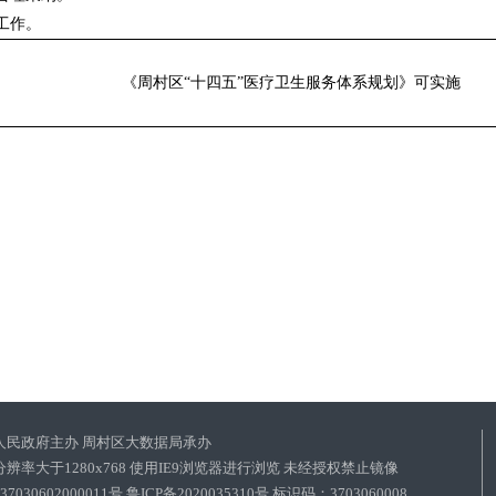
工作。
《周村区
“十四五”医疗卫生服务体系规划》可实施
人民政府主办 周村区大数据局承办
辨率大于1280x768 使用IE9浏览器进行浏览 未经授权禁止镜像
030602000011号
鲁ICP备2020035310号 标识码：3703060008