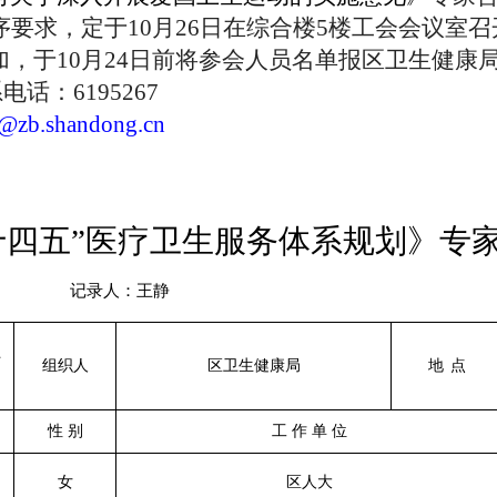
序要求，定于
10月26日在综合楼5楼工会会议室
，于10月24日前将参会人员名单报区卫生健康
系电话：
6195267
@zb.shandong.cn
十四五”医疗卫生服务体系规划》
专
记录人：
王静
卫
组织人
区卫生健康局
地
点
性
别
工
作
单
位
女
区人大