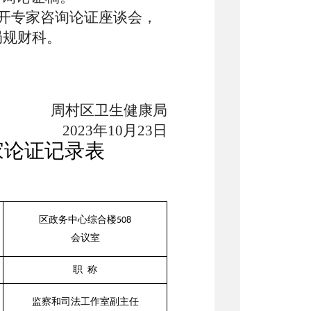
召开专家咨询论证座谈会，
局规财科。
周村区卫生健康局
2023年10月23日
家论证记录表
区政务中心综合楼
508
会议室
职
称
监察和司法工作室副主
任