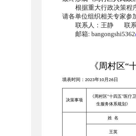
根据重大行政决策程
请各单位组织相关专家参加
联系人：王静
联
邮箱
: bangongshi5362
《周村区
“
填表时间：
年
月
日
2023
10
26
《周村区
“十四五”医疗
决策事项
生服务体系规划》
姓
名
王英