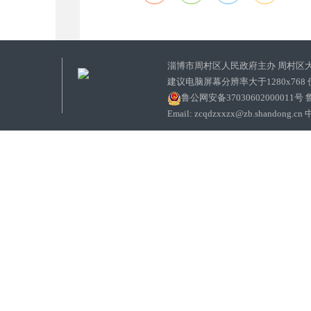
淄博市周村区人民政府主办 周村区
建议电脑屏幕分辨率大于1280x768
鲁公网安备37030602000011号
鲁
Email: zcqdzxxzx@zb.sha